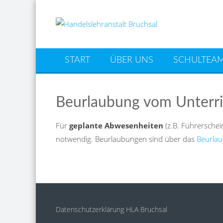
START
ÜBER UNS
SCHULTEA
Beurlaubung vom Unterri
Für
geplante Abwesenheiten
(z.B. Führersche
notwendig. Beurlaubungen sind über das
Beurla
Datenschutzerklärung HLA Bruchsal