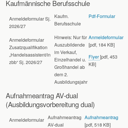
Kaufmännische Berufsschule
Kaufm.
Pdf-Formular
Anmeldeformular Sj.
Berufsschule
2026/27
Hinweis: Nur für
Anmeldeformular
Anmeldeformular
Auszubildende
[pdf, 184 KB]
Zusatzqualifikation
im Verkauf,
„Handelsassistent/in
Flyer
[pdf, 453
Einzelhandel u.
zbb“ Sj. 2026/27
KB]
Großhandel ab
dem 2.
Ausbildungsjahr
Aufnahmeantrag AV-dual
(Ausbildungsvorbereitung dual)
Aufnahmeantrag
Aufnahmeantrag
Anmeldeformular
AV-dual
[pdf, 518 KB]